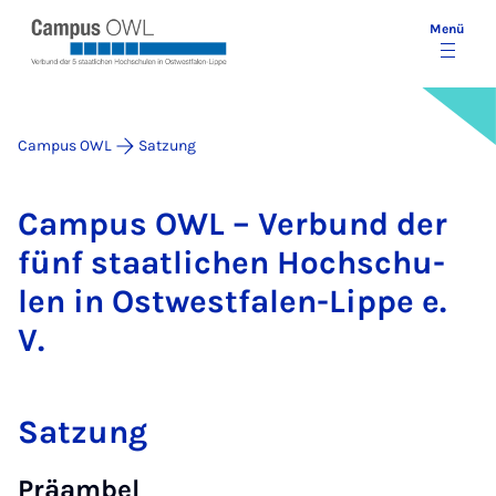
Menü
Campus OWL
Satzung
Cam­pus OWL – Ver­bund der
fünf staat­li­chen Hoch­schu­
len in Ost­west­fa­len-Lip­pe e.
V.
Satzung
Präambel